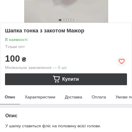
Шапка тонка з закотом Мажор
В наявності
Тільки опт
100
₴
Мінімальне замовлення — 5 шт.
Купити
Опис
Характеристики
Доставка
Оплата
Умови п
Опис
У шапку ставиться фліс на половину всієї голови.