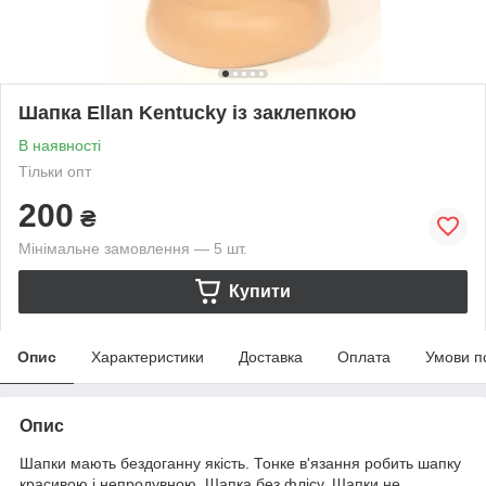
Шапка Ellan Kentucky із заклепкою
В наявності
Тільки опт
200
₴
Мінімальне замовлення — 5 шт.
Купити
Опис
Характеристики
Доставка
Оплата
Умови п
Опис
Шапки мають бездоганну якість. Тонке в'язання робить шапку
красивою і непродувною. Шапка без флісу. Шапки не