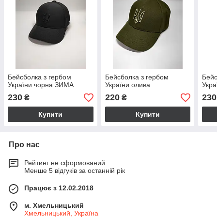
Бейсболка з гербом
Бейсболка з гербом
Бейс
України чорна ЗИМА
України олива
Укра
230
220
230
₴
₴
Купити
Купити
Про нас
Рейтинг не сформований
Менше 5 відгуків за останній рік
Працює з 12.02.2018
м. Хмельницький
Хмельницький, Україна