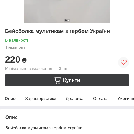
Бейсболка мультикам з гербом України
В наявності
Тільки опт
220
₴
Мінімальне замовлення — 3 шт.
Купити
Опис
Характеристики
Доставка
Оплата
Умови п
Опис
Бейсболка мультикам з гербом України