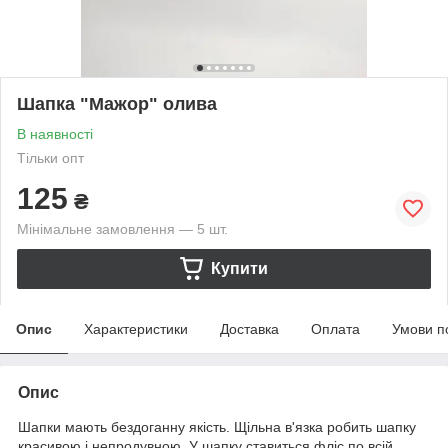
Шапка "Мажор" олива
В наявності
Тільки опт
125
₴
Мінімальне замовлення — 5 шт.
Купити
Опис
Характеристики
Доставка
Оплата
Умови п
Опис
Шапки мають бездоганну якість. Щільна в'язка робить шапку
красивою і непродувною. У шапку ставиться фліс по всій