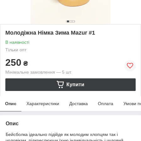
Молодіжна Німка Зима Mazur #1
В наявності
Тільки опт
250
₴
Мінімальне замовлення — 5 шт.
Купити
Опис
Характеристики
Доставка
Оплата
Умови п
Опис
Бейсболка ідеально підійде як молодим хлопцям так і
чоловікам, підкреслюючи їхню індивідуальність і чудовий