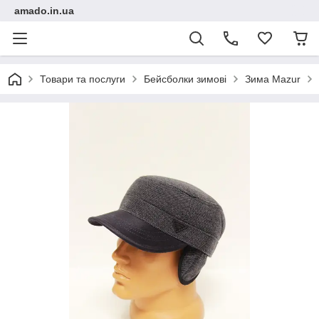
amado.in.ua
Товари та послуги
Бейсболки зимові
Зима Mazur