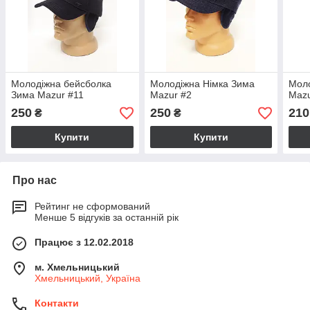
Молодіжна бейсболка
Молодіжна Німка Зима
Моло
Зима Mazur #11
Mazur #2
Maz
250
250
210
₴
₴
Купити
Купити
Про нас
Рейтинг не сформований
Менше 5 відгуків за останній рік
Працює з 12.02.2018
м. Хмельницький
Хмельницький, Україна
Контакти