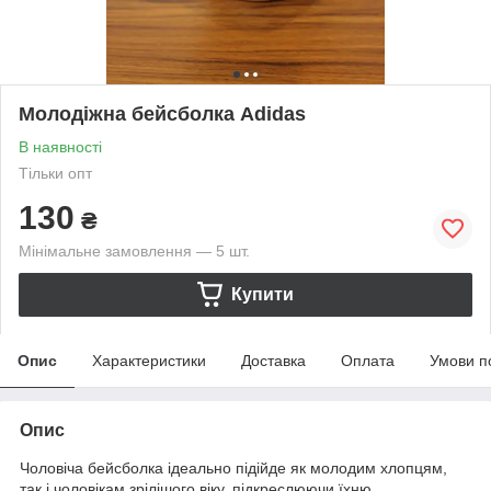
Молодіжна бейсболка Adidas
В наявності
Тільки опт
130
₴
Мінімальне замовлення — 5 шт.
Купити
Опис
Характеристики
Доставка
Оплата
Умови п
Опис
Чоловіча бейсболка ідеально підійде як молодим хлопцям,
так і чоловікам зрілішого віку, підкреслюючи їхню