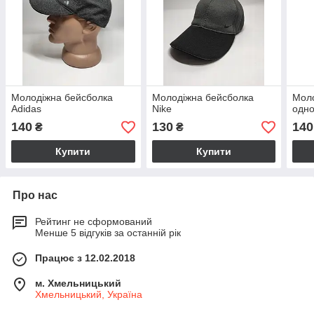
Молодіжна бейсболка
Молодіжна бейсболка
Моло
Adidas
Nike
одн
140
130
140
₴
₴
Купити
Купити
Про нас
Рейтинг не сформований
Менше 5 відгуків за останній рік
Працює з 12.02.2018
м. Хмельницький
Хмельницький, Україна