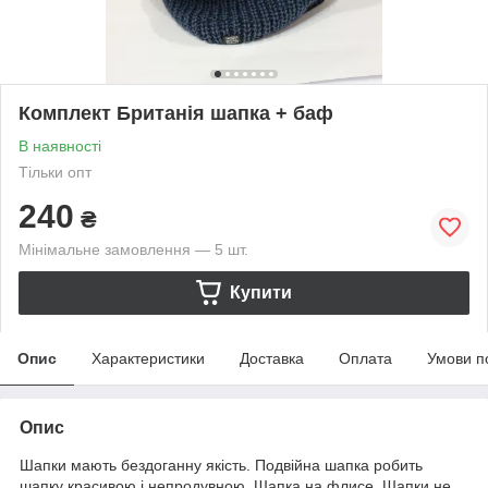
Комплект Британія шапка + баф
В наявності
Тільки опт
240
₴
Мінімальне замовлення — 5 шт.
Купити
Опис
Характеристики
Доставка
Оплата
Умови п
Опис
Шапки мають бездоганну якість. Подвійна шапка робить
шапку красивою і непродувною. Шапка на флисе. Шапки не