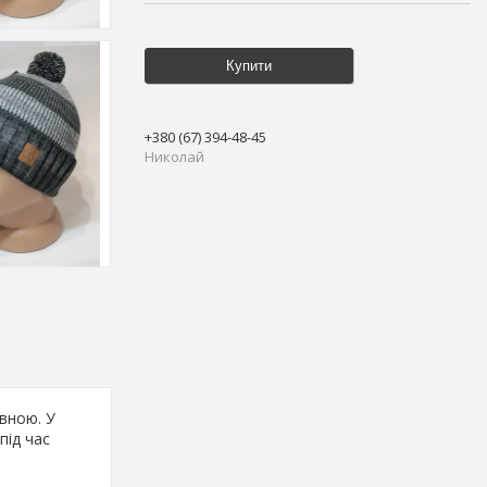
Купити
+380 (67) 394-48-45
Николай
вною. У
під час