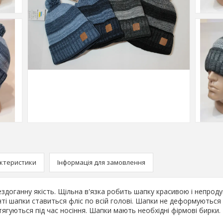
ктеристики
Інформація для замовлення
доганну якість. Щільна в'язка робить шапку красивою і непроду
ті шапки ставиться фліс по всій голові. Шапки не деформуються 
тягуються під час носіння. Шапки мають необхідні фірмові бирки.